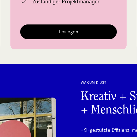
Zuständiger Projektmanager
Loslegen
WARUM KIDS?
Kreativ + S
+ Menschli
+
KI-gestützte Effizienz, m