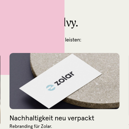
chnell für Ogilvy.
, die wir für unsere Partner leisten:
Nachhaltigkeit neu verpackt
Rebranding für Zolar.