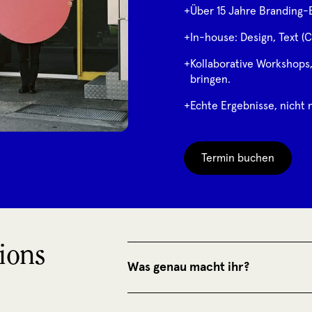
+
Über 15 Jahre Branding-E
+
In-house: Design, Text (C
+
Kollaborative Workshops
bringen.
+
Echte Ergebnisse, nicht 
Termin buchen
ions
Was genau macht ihr?
Wir helfen Unternehmen dabei, ihre Id